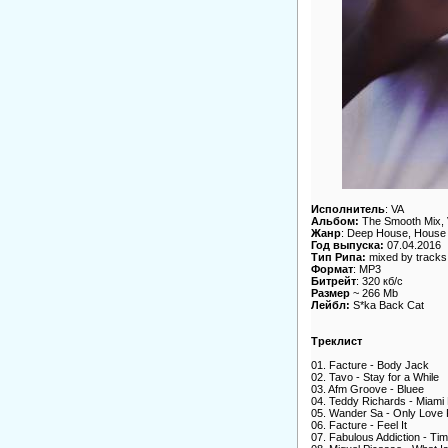
Исполнитель
: VA
Альбом:
The Smooth Mix, V
Жанр
: Deep House, House
Год выпуска:
07.04.2016
Тип Рипа:
mixed by tracks
Формат
: MP3
Битрейт
: 320 кб/c
Размер
~ 266 Mb
Лейбл:
S*ka Back Cat
Треклист
01. Facture - Body Jack
02. Tavo - Stay for a While
03. Afm Groove - Bluee
04. Teddy Richards - Miami
05. Wander Sa - Only Love
06. Facture - Feel It
07. Fabulous Addiction - Time