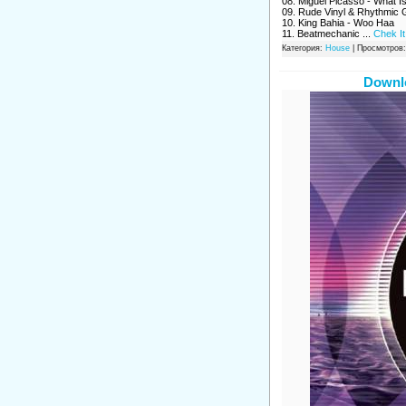
08. Miguel Picasso - What Is
09. Rude Vinyl & Rhythmic 
10. King Bahia - Woo Haa
11. Beatmechanic
...
Chek It
Категория:
House
| Просмотров:
Downlo