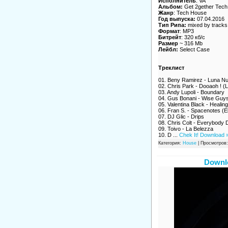
Исполнитель
: VA
Альбом:
Get 2gether Tech 
Жанр
: Tech House
Год выпуска:
07.04.2016
Тип Рипа:
mixed by tracks
Формат
: MP3
Битрейт
: 320 кб/c
Размер
~ 316 Mb
Лейбл:
Select Case
Треклист
01. Beny Ramirez - Luna N
02. Chris Park - Dooaoh ! (L
03. Andy Lupoli - Boundary
04. Gus Bonani - Wise Guy
05. Valentina Black - Healing
06. Fran S. - Spacenotes (
07. DJ Glic - Drips
08. Chris Colt - Everybody
09. Toivo - La Belezza
10. D
...
Chek It! Download 
Категория:
House
| Просмотров:
Downlo