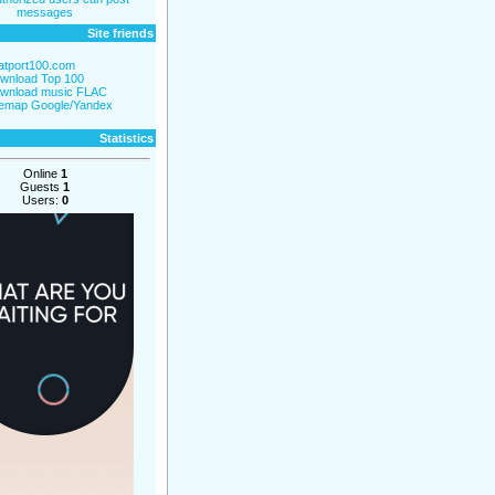
messages
Site friends
atport100.com
wnload Top 100
wnload music FLAC
temap Google/Yandex
Statistics
Online
1
Guests
1
Users:
0