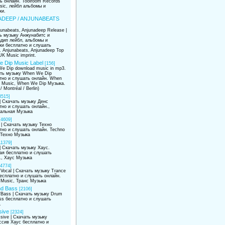
ь онлайн. Toolroom Records
sic, лейбл альбомы и
ки.
DEEP / ANJUNABEATS
unabeats, Anjunadeep Release |
ь музыку Анжунабитс и
дип лейбл, альбомы и
ки бесплатно и слушать
. Anjunabeats, Anjunadeep Top
K Music imprint.
 Dip Music Label
[156]
e Dip download music in mp3.
ать музыку When We Dip
тно и слушать онлайн. When
 Music, When We Dip Музыка.
/ Montréal / Berlin)
3515]
| Скачать музыку Денс
тно и слушать онлайн.,
альная Музыка
[4609]
 | Скачать музыку Техно
тно и слушать онлайн. Techno
 Техно Музыка
11379]
| Скачать музыку Хаус.
ая бесплатно и слушать
., Хаус Музыка
[4774]
Vocal | Скачать музыку Trance
бесплатно и слушать онлайн.
 Music, Транс Музыка
d Bass
[2106]
'Bass | Скачать музыку Drum
ss бесплатно и слушать
.
sive
[2324]
sive | Скачать музыку
ссив Хаус бесплатно и