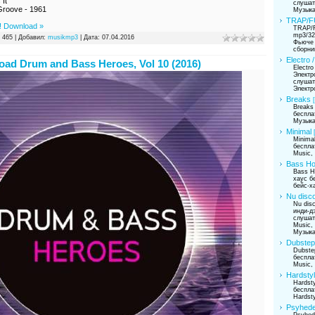
 It
слушат
Groove - 1961
Музык
TRAP/F
! Download »
TRAP/F
mp3/32
 465 | Добавил:
musikmp3
| Дата:
07.04.2016
Фьюче 
сборни
Electro 
ad Drum and Bass Heroes, Vol 10 (2016)
Electro
Электр
слушат
Электр
Breaks
Breaks
беспла
Музык
Minimal
Minima
беспла
Music,
Bass H
Bass H
хаус б
бейс-х
Nu disco
Nu disc
инди-д
слушат
Music,
Музыка
Dubstep
Dubste
беспла
Music,
Hardsty
Hardst
беспла
Hardst
Psyhede
Psyhede