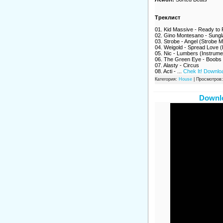
Треклист
01. Kid Massive - Ready to 
02. Gino Montesano - Sungla
03. Strobe - Angel (Strobe M
04. Weigold - Spread Love (
05. Nic - Lumbers (Instrume
06. The Green Eye - Boobs 
07. Alasty - Circus
08. Acti -
...
Chek It! Downlo
Категория:
House
| Просмотров:
Downlo