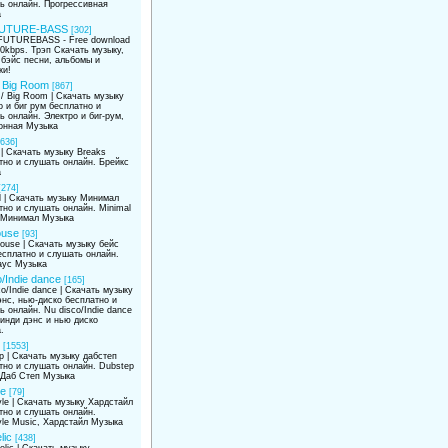
ь онлайн. Прогрессивная
а
UTURE-BASS
[302]
UTUREBASS - Free download
0kbps. Трэп Скачать музыку,
бэйс песни, альбомы и
ки!
/ Big Room
[867]
 / Big Room | Скачать музыку
о и биг рум бесплатно и
ь онлайн. Электро и биг-рум,
онная Музыка
[636]
 | Скачать музыку Breaks
тно и слушать онлайн. Брейкс
а
[274]
l | Скачать музыку Минимал
тно и слушать онлайн. Minimal
 Минимал Музыка
ouse
[93]
ouse | Скачать музыку бейс
есплатно и слушать онлайн.
аус Музыка
/Indie dance
[165]
o/Indie dance | Скачать музыку
энс, нью-диско бесплатно и
ь онлайн. Nu disco/Indie dance
 инди дэнс и нью диско
.
[1553]
p | Скачать музыку дабстеп
тно и слушать онлайн. Dubstep
 Даб Степ Музыка
le
[79]
yle | Скачать музыку Хардстайл
тно и слушать онлайн.
yle Music, Хардстайл Музыка
lic
[438]
lic | Скачать музыку