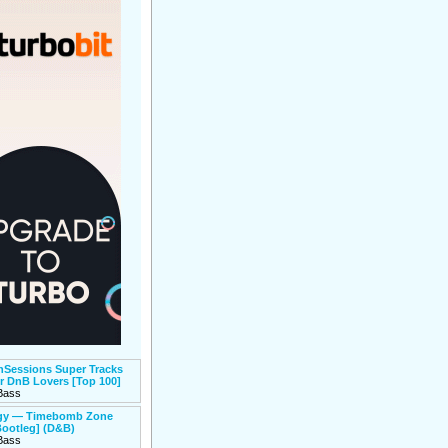
Sessions Super Tracks
or DnB Lovers [Top 100]
Bass
igy — Timebomb Zone
ootleg] (D&B)
Bass