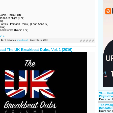
Rock (Radio Edit)
sses At Night (Edit)
ix)
Patrick Hofmann Remix) [Feat. Anna S.]
ntal)
and Drinks (Radio Edit)
ad »
 427 | Добавил:
musikmp3
| Дата:
07.04.2016
ad The UK Breakbeat Dubs, Vol. 1 (2016)
VA — Kush
Playlist F
Drum and 
The Prod
[Smooth B
Drum and 