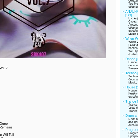
слушат
Top Mu
сборни
ANJUNA
[193]
UK: Anj
Скачат
Анжуна
сборни
онлайн
Music U
When We
When W
| Скач
беспла
We Dip
(Dublin 
Dance
[
Dance 
беспла
ol. 7
Танцев
Techno
Techno
беспла
Music,
House
[
House 
Клубну
онлайн
Trance
Trance 
Vocal 
Trance
Drum an
Drum'n
and Ba
 Deep
онлайн
 Remains
Progres
Progres
 Will Tell
Прогре