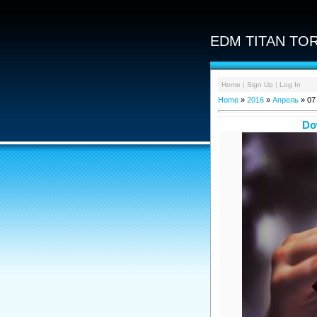
EDM TITAN TOR
Home
|
Sign Up
|
Log In
Home
»
2016
»
Апрель
»
07
Do