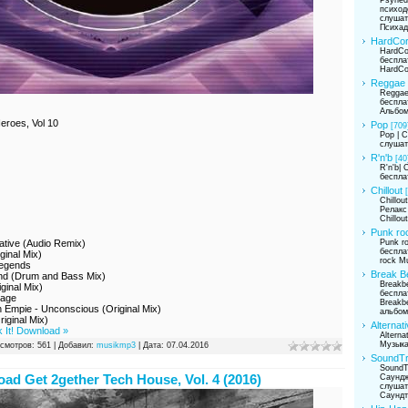
психод
слушат
Психад
HardCo
HardCo
беспла
HardCo
Reggae
Reggae
беспла
Альбом
roes, Vol 10
Pop
[709
Pop | 
слушат
R'n'b
[40
R'n'b|
беспла
Chillout
Chillou
Релакс
Chillou
Punk ro
Punk r
ative (Audio Remix)
беспла
ginal Mix)
rock M
Legends
Break B
nd (Drum and Bass Mix)
Breakb
ginal Mix)
беспла
uage
Breakbe
n Empie - Unconscious (Original Mix)
альбо
riginal Mix)
Alternat
 It! Download »
Alterna
Музык
смотров: 561 | Добавил:
musikmp3
| Дата:
07.04.2016
SoundT
SoundT
ad Get 2gether Tech House, Vol. 4 (2016)
Саундж
слушат
Саундт