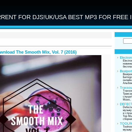
RENT FOR DJS!UK/USA BEST MP3 FOR FREE I
wnload The Smooth Mix, Vol. 7 (2016)
Electron
Electro
новинк
беспла
Beatport
Beatpor
Битпор
онлайн.
Альбом
Traxsou
Traxso
Тракса
слушат
Music,
DEFEC
Defect
музыку
и слуш
Top Mu
сборни
TOOLR
Toolro
музыку