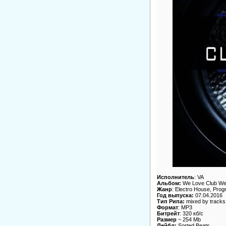
Исполнитель
: VA
Альбом:
We Love Club Wea
Жанр
: Electro House, Pro
Год выпуска:
07.04.2016
Тип Рипа:
mixed by tracks
Формат
: MP3
Битрейт
: 320 кб/c
Размер
~ 254 Mb
Лейбл:
Sorted Beats