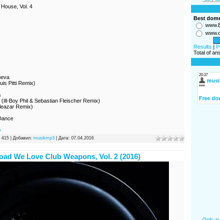
House, Vol. 4
Best dom
www.B
www.d
Results
|
P
Total of a
ueva
uis Pitti Remix)
s
 (Ill-Boy Phil & Sebastian Fleischer Remix)
Eleazar Remix)
 Dance
»
 415 | Добавил:
musikmp3
| Дата:
07.04.2016
ad We Love Club Weapons, Vol. 2 (2016)
Only au