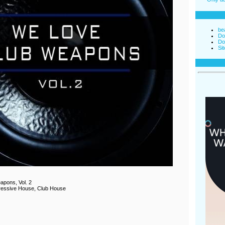
be
Do
Do
Si
pons, Vol. 2
gressive House, Club House