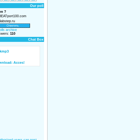
Our poll
en ?
EATport100.com
abstep.ru
olls archive
nswers:
110
Chat Box
thorized users can post