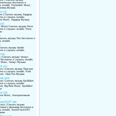
елическую бесплатно и
ь онлайн. Psyhedelic Music,
елика,Музыка
re
[75]
re | Скачать музыку Хардкор
тно и слушать онлайн.
re Music, Хардкор Музыка
[33]
 Music| Скачать музыку Регги
тно и слушать онлайн. Регги
ы.
]
Скачать музыку Поп бесплатно и
ь онлайн.
]
 Скачать музыку Арнби
тно и слушать онлайн.
[759]
t | Скачать музыку Чилаут,
 бесплатно и слушать онлайн.
t Music, Чилаут Музыка
ck
[21]
ock | Скачать музыку Панк-рок
тно и слушать онлайн. Punk
usic, Панк Рок Музыка
eat
[320]
eat | Скачать музыку БрэйкБит
тно и слушать онлайн.
at, Big Beat Music, БрэйкБит
мы
ive
[30]
tive Music, Альтернативная
а
rack/OST
[88]
rack | Скачать музыку
треки к фильмам бесплатно и
ь онлайн. SoundTrack/OST,
реки