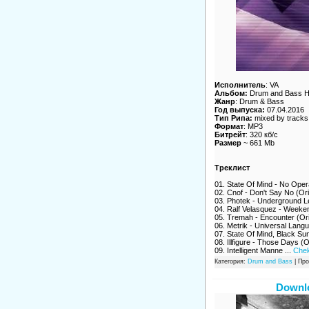
Исполнитель
: VA
Альбом:
Drum and Bass He
Жанр
: Drum & Bass
Год выпуска:
07.04.2016
Тип Рипа:
mixed by tracks
Формат
: MP3
Битрейт
: 320 кб/c
Размер
~ 661 Mb
Треклист
01. State Of Mind - No Oper
02. Cnof - Don't Say No (Ori
03. Photek - Underground 
04. Ralf Velasquez - Weeke
05. Tremah - Encounter (Ori
06. Metrik - Universal Lang
07. State Of Mind, Black Su
08. Illfigure - Those Days (O
09. Intelligent Manne
...
Chek
Категория:
Drum and Bass
| Про
Downlo