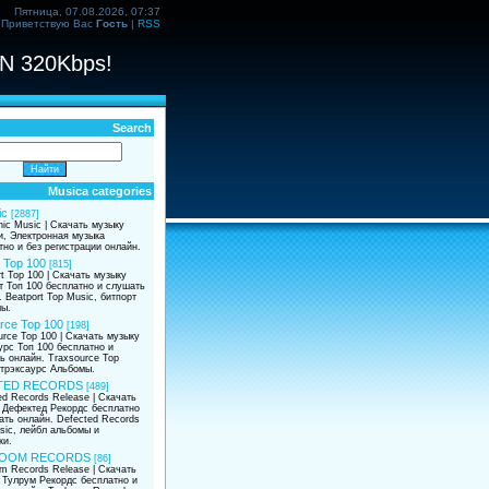
Пятница, 07.08.2026, 07:37
Приветствую Вас
Гость
|
RSS
N 320Kbps!
Search
Musica categories
ic
[2887]
nic Music | Скачать музыку
и, Электронная музыка
тно и без регистрации онлайн.
 Top 100
[815]
t Top 100 | Скачать музыку
т Топ 100 бесплатно и слушать
 Beatport Top Music, битпорт
ы.
rce Top 100
[198]
urce Top 100 | Скачать музыку
урс Топ 100 бесплатно и
ь онлайн. Traxsource Top
 трэксаурс Альбомы.
TED RECORDS
[489]
ed Records Release | Скачать
 Дефектед Рекордс бесплатно
ать онлайн. Defected Records
sic, лейбл альбомы и
ки.
OOM RECORDS
[86]
om Records Release | Скачать
 Тулрум Рекордс бесплатно и