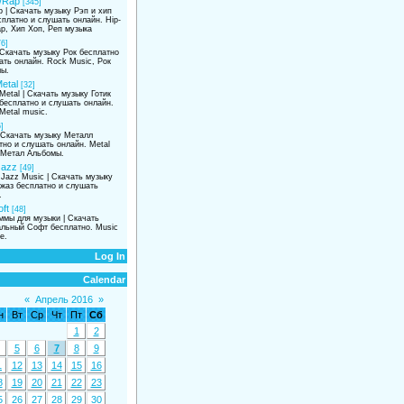
/Rap
[345]
p | Скачать музыку Рэп и хип
сплатно и слушать онлайн. Hip-
p, Хип Хоп, Реп музыка
76]
 Скачать музыку Рок бесплатно
ать онлайн. Rock Music, Рок
ы.
etal
[32]
Metal | Скачать музыку Готик
бесплатно и слушать онлайн.
Metal music.
]
| Скачать музыку Металл
тно и слушать онлайн. Metal
 Метал Альбомы.
Jazz
[49]
 Jazz Music | Скачать музыку
жаз бесплатно и слушать
.
ft
[48]
ммы для музыки | Скачать
льный Софт бесплатно. Music
e.
Log In
Calendar
«
Апрель 2016
»
н
Вт
Ср
Чт
Пт
Сб
1
2
5
6
7
8
9
1
12
13
14
15
16
8
19
20
21
22
23
5
26
27
28
29
30