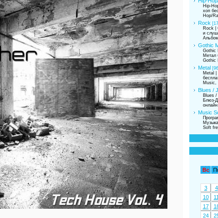
Hip-Hop
Hip-Ho
хоп бе
Hop/Ra
Rock
[1
Rock |
и слуш
Альбом
Gothic M
Gothic 
Метал 
Gothic 
Metal
[96
Metal 
беспла
Music,
Blues / 
Blues /
Блюз-Д
онлайн
Music So
Програ
Музыка
Soft fre
Вс
П
3
4
10
1
17
1
24
2