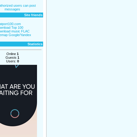
thorized users can post
messages
Site friends
atport100.com
wnload Top 100
wnload music FLAC
temap Google/Yandex
Statistics
Online
1
Guests
1
Users:
0