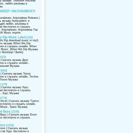
ь онлайн. Toolroom Records
sic, лейбл альбомы и
ки.
DEEP / ANJUNABEATS
unabeats, Anjunadeep Release |
ь музыку Анжунабитс и
дип лейбл, альбомы и
ки бесплатно и слушать
. Anjunabeats, Anjunadeep Top
K Music imprint.
 Dip Music Label
[156]
e Dip download music in mp3.
ать музыку When We Dip
тно и слушать онлайн. When
 Music, When We Dip Музыка.
/ Montréal / Berlin)
3515]
| Скачать музыку Денс
тно и слушать онлайн.,
альная Музыка
[4609]
 | Скачать музыку Техно
тно и слушать онлайн. Techno
 Техно Музыка
11379]
| Скачать музыку Хаус.
ая бесплатно и слушать
., Хаус Музыка
[4774]
Vocal | Скачать музыку Trance
бесплатно и слушать онлайн.
 Music, Транс Музыка
d Bass
[2106]
'Bass | Скачать музыку Drum
ss бесплатно и слушать
.
sive
[2324]
sive | Скачать музыку
ссив Хаус бесплатно и