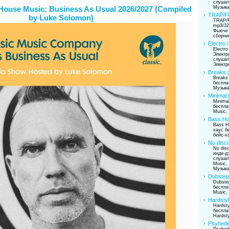
слушат
Музык
House Music: Business As Usual 2026/2027 (Compiled
TRAP/F
by Luke Solomon)
TRAP/F
mp3/32
Фьюче 
сборни
Electro 
Electro
Электр
слушат
Электр
Breaks
Breaks
беспла
Музык
Minimal
Minima
беспла
Music,
Bass H
Bass H
хаус б
бейс-х
Nu disco
Nu disc
инди-д
слушат
Music,
Музыка
Dubstep
Dubste
беспла
Music,
Hardsty
Hardst
беспла
Hardst
Psyhede
Psyhede