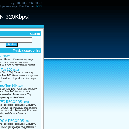
Четверг, 06.08.2026, 20:23
Приветствую Вас
Гость
|
RSS
N 320Kbps!
Search
Musica categories
ic
[2887]
nic Music | Скачать музыку
и, Электронная музыка
тно и без регистрации онлайн.
 Top 100
[815]
t Top 100 | Скачать музыку
т Топ 100 бесплатно и слушать
 Beatport Top Music, битпорт
ы.
rce Top 100
[198]
urce Top 100 | Скачать музыку
урс Топ 100 бесплатно и
ь онлайн. Traxsource Top
 трэксаурс Альбомы.
TED RECORDS
[489]
ed Records Release | Скачать
 Дефектед Рекордс бесплатно
ать онлайн. Defected Records
sic, лейбл альбомы и
ки.
OOM RECORDS
[86]
om Records Release | Скачать
 Тулрум Рекордс бесплатно и