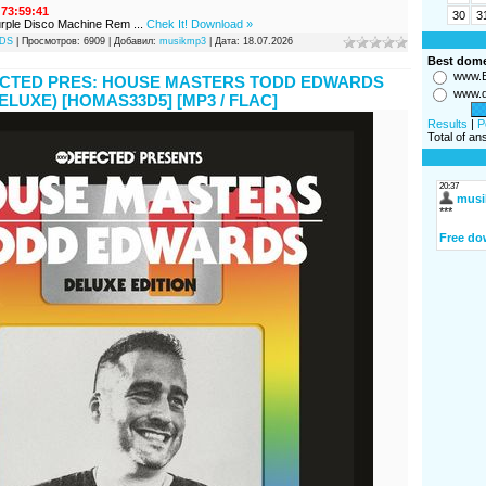
 73:59:41
30
3
urple Disco Machine Rem
...
Chek It! Download »
DS
| Просмотров: 6909 | Добавил:
musikmp3
| Дата:
18.07.2026
Best dom
www.B
ECTED PRES: HOUSE MASTERS TODD EDWARDS
www.d
ELUXE) [HOMAS33D5] [MP3 / FLAC]
Results
|
P
Total of a