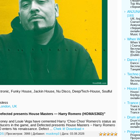
слушат
Top Mu
сборни
ANJUNA
[193]
UK: Anj
Скачат
Анжуна
сборни
онлайн
Music U
When We
When W
| Скач
беспла
We Dip
(Dublin 
Dance
[
Dance 
беспла
Танцев
Techno
Techno
беспла
Music,
House
[
ctronic, Funky House, Jackin House, Nu Disco, Deep/Tech-House, Soulful
House 
Клубну
онлайн
sless
Trance
London, UK
Trance 
Vocal 
Trance
efected presents House Masters — Harry Romero (HOMAS36D)"
Drum an
Drum'n
 Honey and Louie Vega have cemented Harry ‘Choo Choo’ Romero’s status as
and Ba
oducers in the game, and Defected presents House Masters – Harry Romero
онлайн
.0 enters his renaissance. Defect
...
Chek It! Download »
Progres
DS
| Просмотров: 3966 | Добавил:
musikmp3
| Дата:
03.08.2026
Progres
Прогре