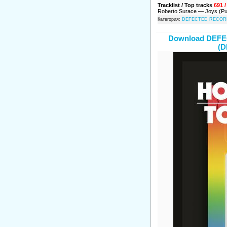
Tracklist / Top tracks
691 /
Roberto Surace — Joys (P
Категория:
DEFECTED RECOR
Download DEF
(D