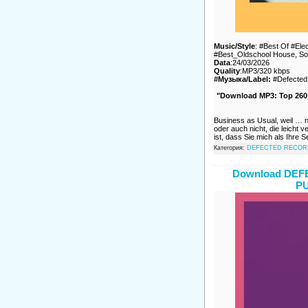
Music/Style
: #Best Of #Ele
#Best_Oldschool House, So
Data
:24/03/2026
Quality
:MP3/320 kbps
#Музыка/Label:
#Defected
"Download MP3: Top 260
Business as Usual, weil … nu
oder auch nicht, die leicht v
ist, dass Sie mich als Ihre S
Категория:
DEFECTED RECOR
Download DEF
PU