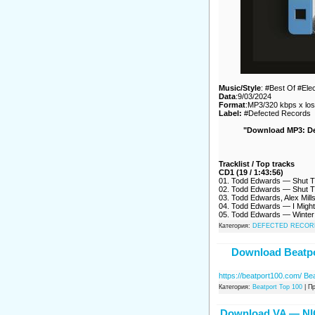
Music/Style
: #Best Of #El
Data
:9/03/2024
Format
:MP3/320 kbps x loss
Label:
#Defected Records
"Download MP3: Def
Tracklist / Top tracks
CD1 (19 / 1:43:56)
01. Todd Edwards — Shut T
02. Todd Edwards — Shut Th
03. Todd Edwards, Alex Mil
04. Todd Edwards — I Migh
05. Todd Edwards — Winte
Категория:
DEFECTED RECOR
Download Beatpo
https://beatport100.com/ B
Категория:
Beatport Top 100
| П
Download VA — N