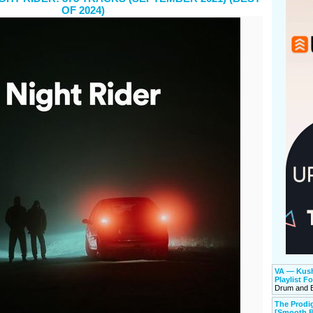
OF 2024)
VA — Kush
Playlist F
Drum and 
The Prod
[Smooth B