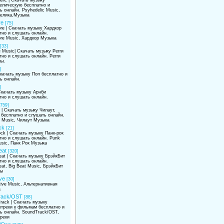
елическую бесплатно и
ь онлайн. Psyhedelic Music,
елика,Музыка
re
[75]
re | Скачать музыку Хардкор
тно и слушать онлайн.
re Music, Хардкор Музыка
[33]
 Music| Скачать музыку Регги
тно и слушать онлайн. Регги
ы.
]
Скачать музыку Поп бесплатно и
ь онлайн.
]
 Скачать музыку Арнби
тно и слушать онлайн.
[759]
t | Скачать музыку Чилаут,
 бесплатно и слушать онлайн.
t Music, Чилаут Музыка
ck
[21]
ock | Скачать музыку Панк-рок
тно и слушать онлайн. Punk
usic, Панк Рок Музыка
eat
[320]
eat | Скачать музыку БрэйкБит
тно и слушать онлайн.
at, Big Beat Music, БрэйкБит
мы
ive
[30]
tive Music, Альтернативная
а
rack/OST
[88]
rack | Скачать музыку
треки к фильмам бесплатно и
ь онлайн. SoundTrack/OST,
реки