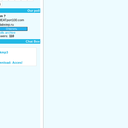
1
Our poll
en ?
EATport100.com
abstep.ru
olls archive
nswers:
110
Chat Box