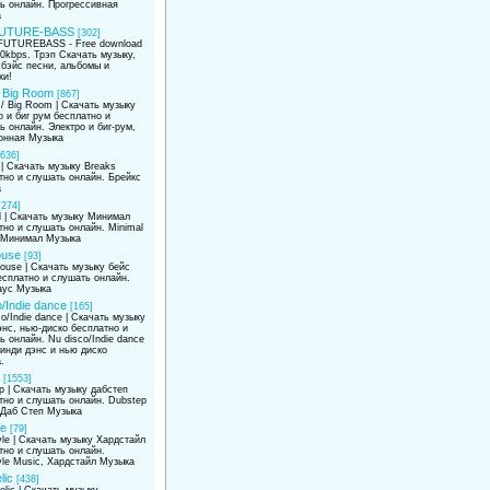
ь онлайн. Прогрессивная
а
UTURE-BASS
[302]
UTUREBASS - Free download
0kbps. Трэп Скачать музыку,
бэйс песни, альбомы и
ки!
/ Big Room
[867]
 / Big Room | Скачать музыку
о и биг рум бесплатно и
ь онлайн. Электро и биг-рум,
онная Музыка
[636]
 | Скачать музыку Breaks
тно и слушать онлайн. Брейкс
а
[274]
l | Скачать музыку Минимал
тно и слушать онлайн. Minimal
 Минимал Музыка
ouse
[93]
ouse | Скачать музыку бейс
есплатно и слушать онлайн.
аус Музыка
/Indie dance
[165]
o/Indie dance | Скачать музыку
энс, нью-диско бесплатно и
ь онлайн. Nu disco/Indie dance
 инди дэнс и нью диско
.
[1553]
p | Скачать музыку дабстеп
тно и слушать онлайн. Dubstep
 Даб Степ Музыка
le
[79]
yle | Скачать музыку Хардстайл
тно и слушать онлайн.
yle Music, Хардстайл Музыка
lic
[438]
lic | Скачать музыку