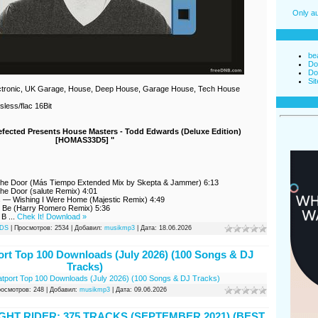
Only au
be
Do
Do
Si
ectronic, UK Garage, House, Deep House, Garage House, Tech House
less/flac 16Bit
ected Presents House Masters - Todd Edwards (Deluxe Edition)
[HOMAS33D5] "
he Door (Más Tiempo Extended Mix by Skepta & Jammer) 6:13
e Door (salute Remix) 4:01
ls — Wishing I Were Home (Majestic Remix) 4:49
t Be (Harry Romero Remix) 5:36
r B
...
Chek It! Download »
DS
| Просмотров: 2534 | Добавил:
musikmp3
| Дата:
18.06.2026
rt Top 100 Downloads (July 2026) (100 Songs & DJ
Tracks)
eatport Top 100 Downloads (July 2026) (100 Songs & DJ Tracks)
росмотров: 248 | Добавил:
musikmp3
| Дата:
09.06.2026
IGHT RIDER: 375 TRACKS (SEPTEMBER 2021) (BEST