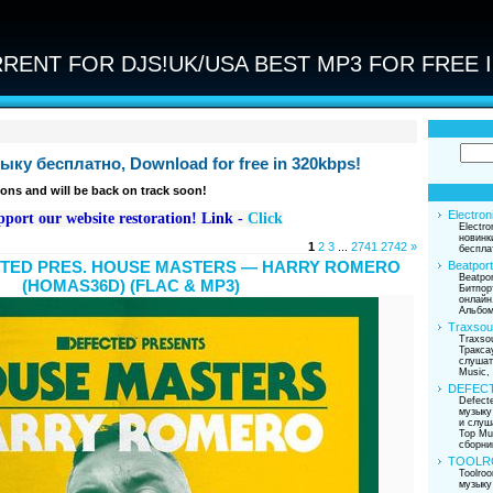
RENT FOR DJS!UK/USA BEST MP3 FOR FREE I
ыку бесплатно, Download for free in 320kbps!
ons and will be back on track soon!
Electron
port our website restoration!
Link -
Click
Electro
новинк
1
2
3
...
2741
2742
»
беспла
CTED PRES. HOUSE MASTERS — HARRY ROMERO
Beatport
Beatpor
(HOMAS36D) (FLAC & MP3)
Битпор
онлайн.
Альбом
Traxsou
Traxso
Тракса
слушат
Music,
DEFEC
Defect
музыку
и слуш
Top Mu
сборни
TOOLR
Toolro
музыку