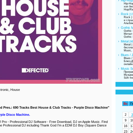
Hip-Hop
Hip-Ho
хоп бе
Hop/Ra
Rock
[1
Rock |
и слуш
Альбом
Gothic M
Gothic 
Метал 
Gothic 
Metal
[96
Metal 
беспла
Music,
Blues / 
Blues /
Блюз-Д
онлайн
Music So
Програ
Музыка
Soft fre
ctronic, House
Вс
П
 Pres.: 690 Tracks Best House & Club Tracks - Purple Disco Machine"
2
3
rple Disco Machine.
9
1
J Pro - Professional DJ Software - Free Download, DJ on Apple Music. Find
e Professional DJ including Thank God I'm a EDM DJ Boy (Square Dance
16
1
23
2