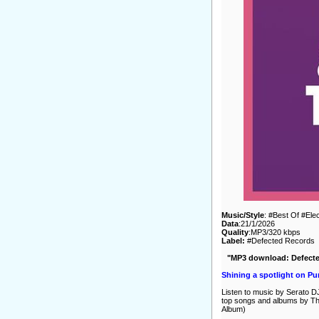
Music/Style
: #Best Of #Ele
Data
:21/1/2026
Quality
:MP3/320 kbps
Label:
#Defected Records
"MP3 download: Defected
Shining a spotlight on Pu
Listen to music by Serato D
top songs and albums by Th
Album)