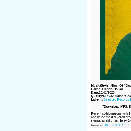
Music/Style
: #Best Of #Ele
House, Classic House
Data
:26/02/2023
Quality
:MP3/320 kbps x los
Label:
#
Defected Records 
"Download MP3: D
Recent collaborations with
one of the most revered pr
signals a rebirth as Harry 2
Категория:
DEFECTED RECOR