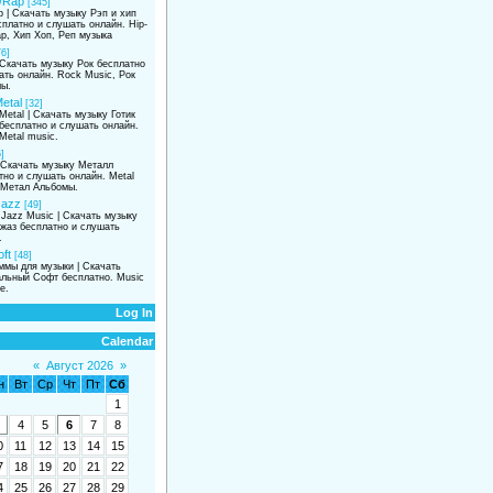
/Rap
[345]
p | Скачать музыку Рэп и хип
сплатно и слушать онлайн. Hip-
p, Хип Хоп, Реп музыка
76]
 Скачать музыку Рок бесплатно
ать онлайн. Rock Music, Рок
ы.
etal
[32]
Metal | Скачать музыку Готик
бесплатно и слушать онлайн.
Metal music.
]
| Скачать музыку Металл
тно и слушать онлайн. Metal
 Метал Альбомы.
Jazz
[49]
 Jazz Music | Скачать музыку
жаз бесплатно и слушать
.
ft
[48]
ммы для музыки | Скачать
льный Софт бесплатно. Music
e.
Log In
Calendar
«
Август 2026
»
н
Вт
Ср
Чт
Пт
Сб
1
4
5
6
7
8
0
11
12
13
14
15
7
18
19
20
21
22
4
25
26
27
28
29