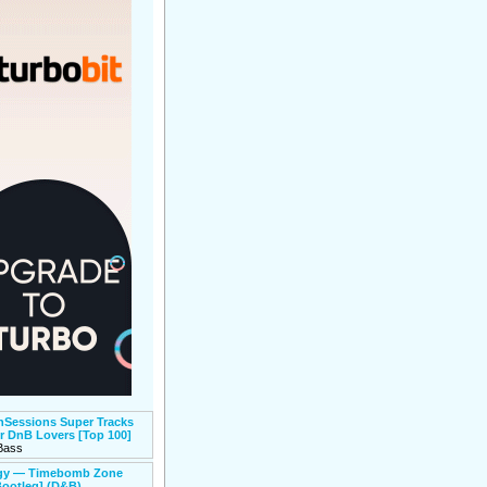
Sessions Super Tracks
or DnB Lovers [Top 100]
Bass
igy — Timebomb Zone
ootleg] (D&B)