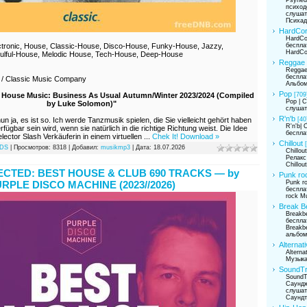
психод
слушат
Психад
HardCo
HardCo
беспла
ctronic, House, Classic-House, Disco-House, Funky-House, Jazzy,
HardCo
ulful-House, Melodic House, Tech-House, Deep-House
Reggae
Reggae
беспла
 / Classic Music Company
Альбом
Pop
[709
 House Music: Business As Usual Autumn/Winter 2023/2024 (Compiled
Pop | 
by Luke Solomon)"
слушат
R'n'b
[40
n ja, es ist so. Ich werde Tanzmusik spielen, die Sie vielleicht gehört haben
R'n'b|
erfügbar sein wird, wenn sie natürlich in die richtige Richtung weist. Die Idee
беспла
elector Slash Verkäuferin in einem virtuellen
...
Chek It! Download »
Chillout
DS
| Просмотров: 8318 | Добавил:
musikmp3
| Дата:
18.07.2026
Chillou
Релакс
Chillou
ECTED: BEST HOUSE & CLUB 690 TRACKS — by
Punk ro
Punk r
RPLE DISCO MACHINE (2023//2026)
беспла
rock M
Break B
Breakb
беспла
Breakbe
альбо
Alternat
Alterna
Музык
SoundT
SoundT
Саундж
слушат
Саундт