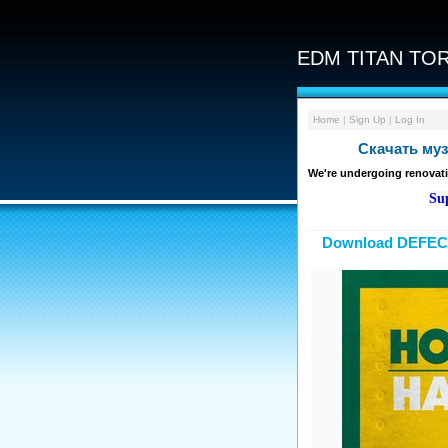
EDM TITAN TOR
Home
|
Sign Up
|
Log In
Скачать муз
We're undergoing renovati
Sup
Download DEFE