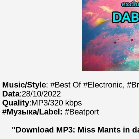
Music/Style
: #Best Of #Electronic, #
Data
:28/10/2022
Quality
:MP3/320 kbps
#Музыка/Label:
#Beatport
"Download MP3: Miss Mants in d