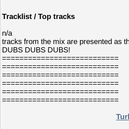
Tracklist / Top tracks
n/a
tracks from the mix are presented as 
DUBS DUBS DUBS!
===========================
===========================
===========================
===========================
===========================
===========================
Tur