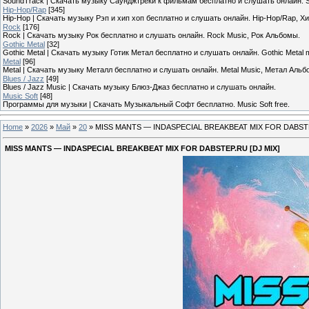
SoundTrack | Скачать музыку Саунджтреки к фильмам бесплатно и слушать онлайн. 
Hip-Hop/Rap
[345]
Hip-Hop | Скачать музыку Рэп и хип хоп бесплатно и слушать онлайн. Hip-Hop/Rap, Х
Rock
[176]
Rock | Скачать музыку Рок бесплатно и слушать онлайн. Rock Music, Рок Альбомы.
Gothic Metal
[32]
Gothic Metal | Скачать музыку Готик Метал бесплатно и слушать онлайн. Gothic Metal 
Metal
[96]
Metal | Скачать музыку Металл бесплатно и слушать онлайн. Metal Music, Метал Альб
Blues / Jazz
[49]
Blues / Jazz Music | Скачать музыку Блюз-Джаз бесплатно и слушать онлайн.
Music Soft
[48]
Программы для музыки | Скачать Музыкальный Софт бесплатно. Music Soft free.
Home
»
2026
»
Май
»
20
» MISS MANTS — INDASPECIAL BREAKBEAT MIX FOR DABSTE
MISS MANTS — INDASPECIAL BREAKBEAT MIX FOR DABSTEP.RU [DJ MIX]