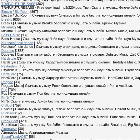
TRAP/FUTURE-BASS
[302]
TRAP/FUTUREBASS - Free download mp3/320kbps. Трэп Скачать музыку, Фьюче бэйс п
Electro / Big Room
[867]
Electro / Big Room | Скачать музыку Электро и биг рум бесплатно и слушать онлайн. 
Breaks
[636]
Breaks | Скачать музыку Breaks бесплатно и слушать онлайн. Брейкс Музыка
Minimal
[274]
Minimal | Скачать музыку Минимал бесплатно и слушать онлайн. Minimal Music, Мини
Bass House
[93]
Bass House | Скачать музыку бейс хаус бесплатно и слушать онлайн. бейс-хаус Муз
Nu disco/Indie dance
[165]
Nu disco/Indie dance | Скачать музыку инди-дэнс, нью-диско бесплатно и слушать онла
Dubstep
[1553]
Dubstep | Скачать музыку дабстеп бесплатно и слушать онлайн. Dubstep Music, Даб 
Hardstyle
[79]
Hardstyle | Скачать музыку Хардстайл бесплатно и слушать онлайн. Hardstyle Music,
Psyhedelic
[438]
Psyhedelic | Скачать музыку психоделическую бесплатно и слушать онлайн. Psyhedel
HardCore
[75]
HardCore | Скачать музыку Хардкор бесплатно и слушать онлайн. HardCore Music, Х
Reggae
[33]
Reggae Music| Скачать музыку Регги бесплатно и слушать онлайн. Регги Альбомы.
Pop
[709]
Pop | Скачать музыку Поп бесплатно и слушать онлайн.
R'n'b
[40]
R'n'b| Скачать музыку Арнби бесплатно и слушать онлайн.
Chillout
[759]
Chillout | Скачать музыку Чилаут, Релакс бесплатно и слушать онлайн. Chillout Music,
Punk rock
[21]
Punk rock | Скачать музыку Панк-рок бесплатно и слушать онлайн. Punk rock Music, 
Break Beat
[320]
Breakbeat | Скачать музыку БрэйкБит бесплатно и слушать онлайн. Breakbeat, Big Be
Alternative
[30]
Alternative Music, Альтернативная Музыка
SoundTrack/OST
[88]