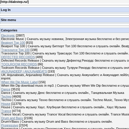
[
http://dabstep.ru/
]
Log In
Site menu
Categories
Electronic
[2887]
Electronic Music | Скачать музыку новинки, Электронная музыка бесплатно и без реги
Beatport Top 100
[815]
Beatport Top 100 | Скачать музыку Битпорт Топ 100 бесплатно и слушать онлайн. Beat
Traxsource Top 100
[198]
Traxsource Top 100 | Скачать музыку Траксаурс Топ 100 бесплатно и слушать онлайн.
DEFECTED RECORDS
[489]
Defected Records Release | Скачать музыку Дефектед Рекордс бесплатно и слушать о
TOOLROOM RECORDS
[86]
Toolroom Records Release | Скачать музыку Тулрум Рекордс бесплатно и слушать онл
ANJUNADEEP / ANJUNABEATS
[193]
UK: Anjunabeats, Anjunadeep Release | Скачать музыку Анжунабитс и Анжунадип лейбл
imprint.
When We Dip Music Label
[156]
When We Dip download music in mp3. | Скачать музыку When We Dip бесплатно и слушать
Dance
[3515]
Dance | Скачать музыку Денс бесплатно и слушать онлайн., Танцевальная Музыка
Techno
[4609]
Techno | Скачать музыку Техно бесплатно и слушать онлайн. Techno Music, Техно Му
House
[11379]
House | Скачать музыку Хаус. Клубнуая бесплатно и слушать онлайн., Хаус Музыка
Trance
[4774]
Trance Vocal | Скачать музыку Trance Vocal бесплатно и слушать онлайн. Trance Musi
Drum and Bass
[2106]
Drum'n'Bass | Скачать музыку Drum and Bass бесплатно и слушать онлайн.
Progressive
[2324]
Progressive | Скачать музыку Прогрессив Хаус бесплатно и слушать онлайн. Прогре