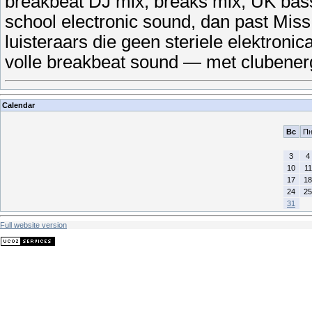
breakbeat DJ mix, breaks mix, UK bass 
school electronic sound, dan past Miss 
luisteraars die geen steriele elektron
volle breakbeat sound — met clubenerg
Calendar
Вс
П
3
4
10
11
17
18
24
25
31
Full website version